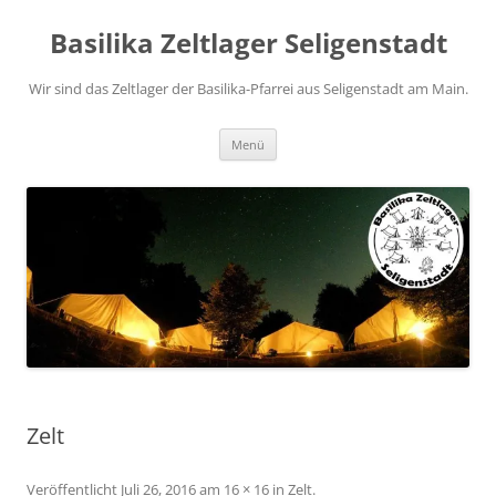
Zum
Inhalt
Basilika Zeltlager Seligenstadt
springen
Wir sind das Zeltlager der Basilika-Pfarrei aus Seligenstadt am Main.
Menü
Zelt
Veröffentlicht
Juli 26, 2016
am
16 × 16
in
Zelt
.