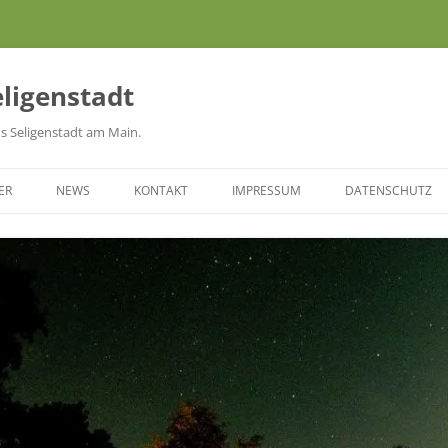
eligenstadt
aus Seligenstadt am Main.
ER
NEWS
KONTAKT
IMPRESSUM
DATENSCHUTZ