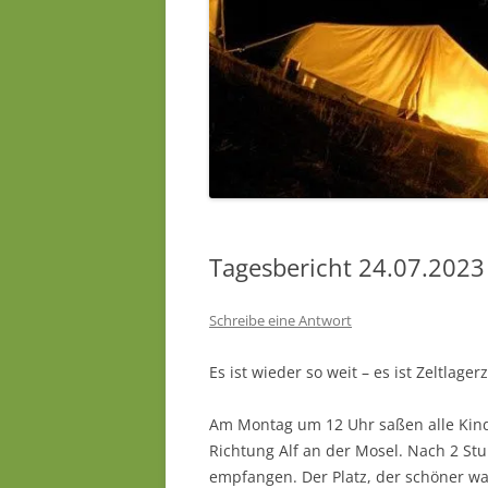
Tagesbericht 24.07.2023 
Schreibe eine Antwort
Es ist wieder so weit – es ist Zeltlagerz
Am Montag um 12 Uhr saßen alle Kind
Richtung Alf an der Mosel. Nach 2 S
empfangen. Der Platz, der schöner war