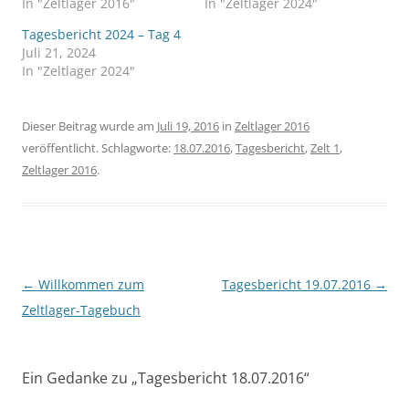
In "Zeltlager 2016"
In "Zeltlager 2024"
Tagesbericht 2024 – Tag 4
Juli 21, 2024
In "Zeltlager 2024"
Dieser Beitrag wurde am
Juli 19, 2016
in
Zeltlager 2016
veröffentlicht. Schlagworte:
18.07.2016
,
Tagesbericht
,
Zelt 1
,
Zeltlager 2016
.
Beitragsnavigation
←
Willkommen zum
Tagesbericht 19.07.2016
→
Zeltlager-Tagebuch
Ein Gedanke zu „
Tagesbericht 18.07.2016
“