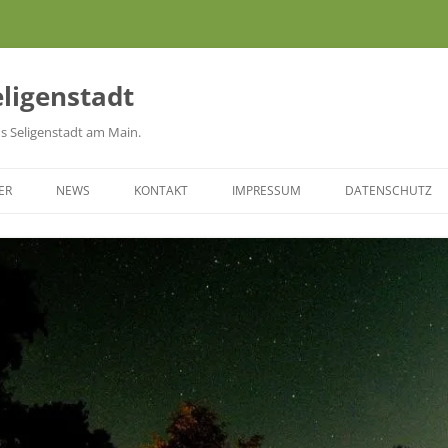
eligenstadt
aus Seligenstadt am Main.
ER
NEWS
KONTAKT
IMPRESSUM
DATENSCHUTZ