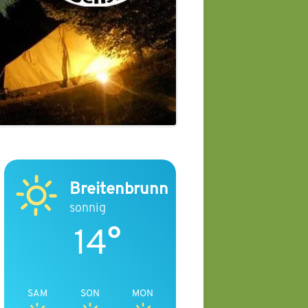
Breitenbrunn
sonnig
14°
SAM
SON
MON