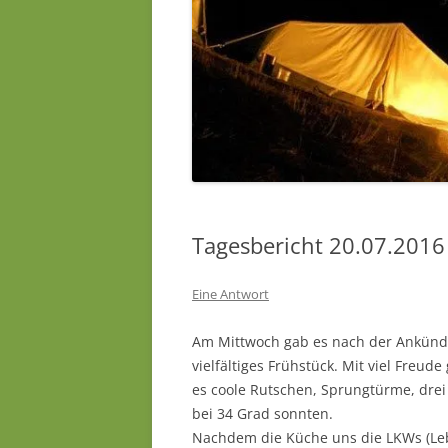
Tagesbericht 20.07.2016
Eine Antwort
Am Mittwoch gab es nach der Ankündi
vielfältiges Frühstück. Mit viel Fre
es coole Rutschen, Sprungtürme, drei 
bei 34 Grad sonnten.
Nachdem die Küche uns die LKWs (Leb