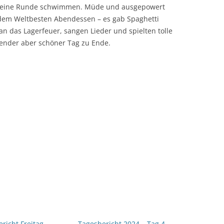
al eine Runde schwimmen. Müde und ausgepowert
 dem Weltbesten Abendessen – es gab Spaghetti
 an das Lagerfeuer, sangen Lieder und spielten tolle
gender aber schöner Tag zu Ende.
richt Freitag
Tagesbericht 2024 – Tag 4