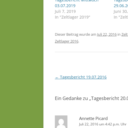
03.07.2019
29.06.2
Juli 7, 2019
Juni 30
In "Zeltlager 2019"
In "Zel
Dieser Beitrag wurde am
Juli 22, 2016
in
Zel
Zeltlager 2016
.
Beitragsnavigation
←
Tagesbericht 19.07.2016
Ein Gedanke zu „
Tagesbericht 20.
Annette Picard
Juli 22, 2016 um 4:42 p.m. Uhr