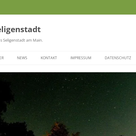
eligenstadt
aus Seligenstadt am Main.
ER
NEWS
KONTAKT
IMPRESSUM
DATENSCHUTZ