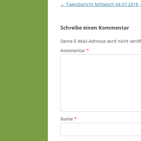
Beitragsnavigation
←
Tagesbericht Mittwoch 04.07.2018 –
Schreibe einen Kommentar
Deine E-Mail-Adresse wird nicht veröff
Kommentar
*
Name
*