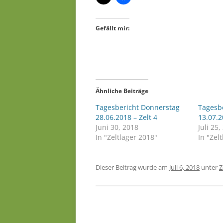
Gefällt mir:
Ähnliche Beiträge
Tagesbericht Donnerstag
Tagesb
28.06.2018 – Zelt 4
13.07.
Juni 30, 2018
Juli 25
In "Zeltlager 2018"
In "Zel
Dieser Beitrag wurde am
Juli 6, 2018
unter
Z